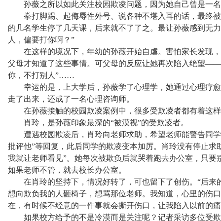
孙薇之所以如此关注校园欺凌问题，因为她自己曾是一名
拳打脚踢、起侮辱性外号、说各种不堪入耳的话，最终被2
的几名学生停了几天课，后来就不了了之。最让孙薇感到无力
人，偏要打你啊？”
在这样的境况下，年幼的孙薇开始自虐。害怕家长发现，
父母才知道了这些事情。可父母的反应让她再次陷入绝望——“
你，不打别人”……
幸运的是，上大学后，孙薇学了心理学，她通过心理疗愈
走了出来，还成了一名心理咨询师。
在孙薇接触的校园欺凌案例中，很多受欺凌者都有着这样的
肖玲，是孙薇印象最深的“被漠视”的受欺凌者。
遭遇校园欺凌后，肖玲向老师求助，希望老师能警告同学别
批评他”等回复，此后同学的欺凌变本加厉。肖玲没有停止求
我就让老师看见”。她每次被欺负后就哭着跑去办公室，只要
如果老师不管，就去校长办公室。
在肖玲的坚持下，情况好转了，可也留下了创伤。“后来的
想向欺负我的人砸椅子，想骂那位老师。我知道，心里的伤口
在，有时候不经意的一件事就会撕开伤口，让我陷入以前的痛
如果校方给予的不是冷漠而是关注呢？记者采访多位受欺