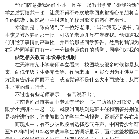
“他们随意撕我的作业本，围在一起做出拿凳子砸我的动作
学之后要揍我一顿，让我不得不每次放学回家都提心吊胆将自
作的陈染，回忆起中学时遇到的校园欺凌仍然心有余悸。
幸运的是，陈染遇到了一位好老师。“当时我无心读书，理
本该是被放弃的那一批，可我的老师并没有漠视我。他知道我
们讲述了事情的严重性，并且给那些同学警告。然后将我调为
在那些同学面前有一种十分被老师信任的感觉，同学们对我的
缺乏相关教育
未设举报机制
在天津市某小学老师李立看来，校园欺凌很多时候都是从
来、向低年级学生要零食等。作为老师，可能会因为不涉及自
方没有告诉老师而不管，或者觉得不是什么大事而放任，从而
生严重的暴力行为。
不过也有些老师表示，“有苦说不出”。
河南省许昌市某高中老师李华说：“为了防治校园欺凌，学
跟学生捆绑在一起，晚上就寝时间段则是班主任和宿管分别值
是秘密进行的，除非被欺负的学生主动报告，否则还是存在发
而现实中，有不少被欺凌者选择忍气吞声。中国青少年研究中
至2022年针对3108名未成年学生的调研显示，面对这些校园