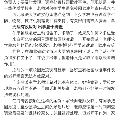
负责人；要及时发现、调查处置校园欺凌事件。但现状是，并
一线优质学校中，老师对保护学生避免校园欺凌的责任观念也
西北政法大学教授彭涛也注意到，不少学校没有设置学生救
防、物防、技防机制需要经费支持，有关部门需投入资金，单
无法有效应对 出事急于掩盖
如果被欺凌者主动报告了、求助了，效果又如何？多位受
来自河北省的周芳遭受校园欺凌后，一开始尝试向老师求
学校给的处罚也“轻飘飘”。老师找那些同学谈话后，欺凌者
同样，在湖北省武汉市读大学的李毅回忆说，自己从小学
负得实在受不了，才说了出来，但老师只是采取了给欺凌者增
作用”。
之前的一项校园欺凌调研显示，当班里有校园欺凌事件发生时
的老师坦言无法有效应对。
广东省某中学老师汪希对此深有体会。她注意到，学校对
现象有点避而不谈，且缺乏相关培训，老师们不能第一时间发
法去调和处理。
任海涛曾接触过这样的案例：家长向老师反映，有同学把石
园欺凌，至少是学生之间的矛盾纠纷，老师应该第一时间调查
调查后要及时反馈给家长，并且进行处理。但老师不作为，家