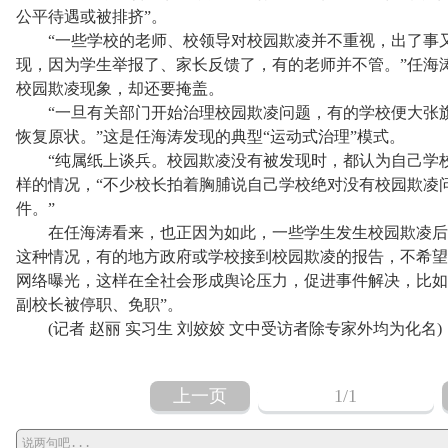
公平待遇或被排挤”。
“一些学校的老师、校领导对校园欺凌并不重视，出了事又
现，因为学生举报了、家长反馈了，有的老师并不管。”任海
校园欺凌现象，却还要掩盖。
“一旦有关部门开始治理校园欺凌问题，有的学校便大张旗
恢复原状。”这是任海涛发现的典型“运动式治理”模式。
“纯属纸上谈兵。校园欺凌没有被发现时，都认为自己学校
样的情况，“不少校长拍着胸脯说自己学校绝对没有校园欺凌
件。”
在任海涛看来，也正因为如此，一些学生发生校园欺凌后宁
这种情况，有的地方政府或学校接到校园欺凌的报告，不希望
网络曝光，这样在全社会形成舆论压力，促进事件解决，比如
副校长被停职、免职”。
(记者 赵丽 实习生 刘姣姣 文中受访者除专家外均为化名)
上一页
1
/1