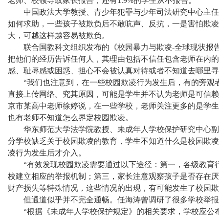
老师、校领导或家长报告，还有1.9%的学生从不报告。
中国政法大学教授、青少年犯罪与少年司法研究中心主任
如何求助，一些孩子被欺负后不敢吭声、反抗，一是害怕欺凌
大，可越这样越容易被欺负。
联合国教科文组织发布的《校园暴力与欺凌-全球现状报告
把他们的经历告诉任何人，其理由包括不信任包含老师在内的
感、耻辱感或困惑、担心不会被认真对待或者不知道去哪里寻
“我们也注意到，在一些校园欺凌行为发生后，有的旁观者
直接上传网络。究其原因，可能是学生并不认为老师是可信赖
京市某高中老师徐婷说，在一些学校，老师关注更多的是学生
也有老师不知道怎么界定校园欺凌。
华东师范大学法学院教授、未成年人学校保护研究中心副
分学校缺乏关于校园欺凌的教育，学生不知道什么是校园欺凌
凌行为发生后才介入。
“有效发现校园欺凌需要通过以下途径：第一，各级教育行
校建立相应的举报机制；第三，家长注意观察孩子是否存在厌
财产损失等特殊情况，这些情况的出现，有可能发生了校园欺
但通道似乎并不完全通畅。任海涛曾调研了很多学校举报
“根据《未成年人学校保护规定》的相关要求，学校应公布