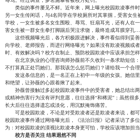
辱骂。经过调查，多名施暴者被校方处罚。
类似的事件屡见不鲜。近年来，网上曝光校园欺凌事件时
另一女生传闲话，与4名同学在学校厕所对其掌掴，受害女生
学校，一女生被多名女生围殴、辱骂、狂扇耳光，还有人在一
害女生被一群女生拳打脚踢后哭泣求饶，最终造成耳膜穿孔…
这些视频曝光后，各方积极跟进解决，事件看似得到妥善
向学校、老师报告，而进行网络曝光？如果没有欺凌视频或者
时、有效解决吗？校方在制止、预防校园欺凌中应该承担怎样
在北京执业的心理咨询师孙薇前不久收到一条求助短信：“
不打算真正处罚她们。那我该怎么惩罚她们？请给我一个合理
发这条信息的，是一名正在上初中一年级的女孩。她信里反
和绝望，让孙薇的心跟着揪了起来。
孙薇曾接触过多起校园欺凌事件中的受害者，她总结出两
或精神伤害行为没有评判意愿，往往选择“和稀泥”；虽然很
长大后往往选择遗忘或淡化，用沉默掩饰痛苦。
可是校园欺凌，不论是对受欺凌者还是欺凌者来说，都可
校园欺凌事件通过网络曝光后，《法治日报》记者采访了多位
为：对校园欺凌的漠视比欺凌本身更可怕，学校应该增加担当
校方是否关注
结果迥然不同