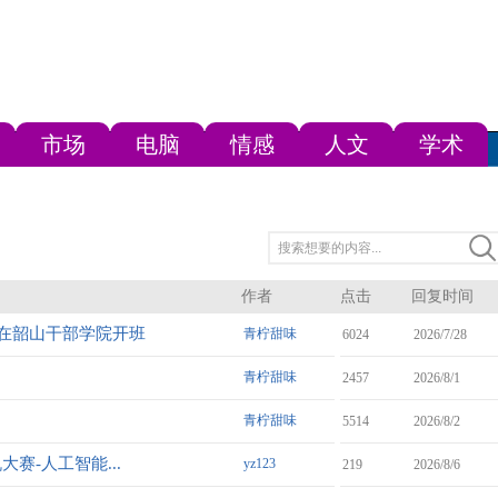
市场
电脑
情感
人文
学术
作者
点击
回复时间
在韶山干部学院开班
青柠甜味
6024
2026/7/28
青柠甜味
2457
2026/8/1
青柠甜味
5514
2026/8/2
赛-人工智能...
yz123
219
2026/8/6