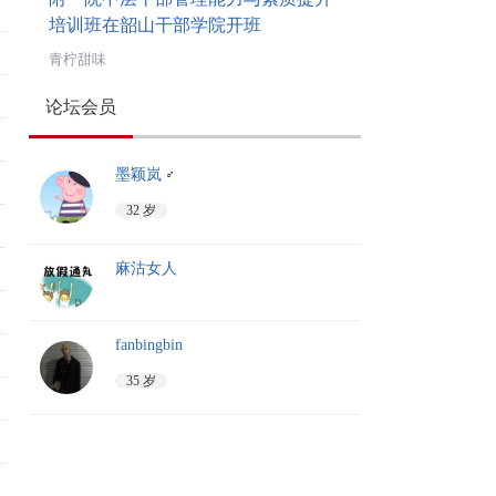
培训班在韶山干部学院开班
青柠甜味
论坛会员
墨颖岚
♂
32 岁
麻沽女人
fanbingbin
35 岁