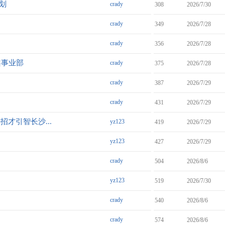
划
crady
308
2026/7/30
crady
349
2026/7/28
crady
356
2026/7/28
案事业部
crady
375
2026/7/28
crady
387
2026/7/29
crady
431
2026/7/29
才引智长沙...
yz123
419
2026/7/29
yz123
427
2026/7/29
crady
504
2026/8/6
yz123
519
2026/7/30
crady
540
2026/8/6
crady
574
2026/8/6