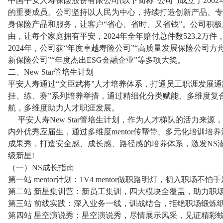
中国平安人寿保险股份有限公司(以下简称“公司”)成立于200
的重要成员。公司坚持以人民为中心，持续打造创新产品、专
身保险产品和服务，让客户“省心、省时、又省钱”。公司积
由，让每个家庭拥有平安，2024年全年赔付总件数523.2万件，
2024年，公司获“年度卓越寿险公司”“高质量发展保险公司方
新保险公司”“年度杰出ESG金融企业”等多项大奖。
二、New Star管培生计划
平安人寿通过“文臣武将”人才培养体系，打通员工职涯发展
挂、练、赛”系列培养举措，通过精细化分类赋能、多维度复
航，多维度助力人才职涯发展。
平安人寿New Star管培生计划，作为人才梯队的活力来
内外优秀应届生，通过多维度mentor传帮带、多元化培训培
成果秀，打造安全感、成长感、路径感的培养体系，激发NS
级新星!
（一）NS成长指南
第一站 mentor计划：1V4 mentor做职路明灯，初入职场不怕
第二站 新星集训营：新员工集训，四大模块全覆盖，助力职
第三站 前线实践：深入业务一线，训战结合，拒绝职场锻炼
第四站 星空演说秀：星空演说秀，尽情展示风采，见证精彩