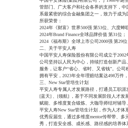
中国平安保险(集团)有限公司，于1988
管部门、广大客户和社会各界的支持下，中
系最紧密的综合金融集团之一，致力于成为
所获荣誉：
2024年《财富》世界500强 第53位、六度
2024年Brand Finance全球品牌价值 第31位；
2024《福布斯》全球上市公司2000强 第2
二、关于平安人寿
中国平安人寿保险股份有限公司成立于200
公司坚持以人民为中心，持续打造创新产品
服务，让客户“省心、省时、又省钱”。公
拥有平安，2023年全年理赔结案达498万件
三、New Star管培生计划
平安人寿专属人才发展路径，打通员工职涯发展通
[蓝天] 、[领航] ，基于不同发展阶段人
赋能、多维度复合锻炼、大咖导师结对辅导
平安人寿New Star管培生计划，作为人
优秀应届生，通过多维度mentor传帮带、
秀，打造安全感、成长感、路径感的培养体