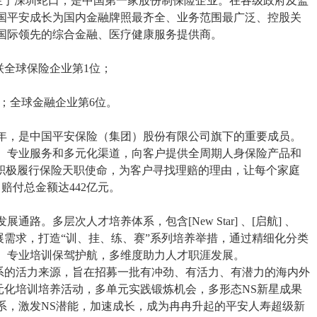
年诞生于深圳蛇口，是中国第一家股份制保险企业。在各级政府及监
国平安成长为国内金融牌照最齐全、业务范围最广泛、控股关
国际领先的综合金融、医疗健康服务提供商。
蝉联全球保险企业第1位；
9位；全球金融企业第6位。
2年，是中国平安保险（集团）股份有限公司旗下的重要成员。
、专业服务和多元化渠道，向客户提供全周期人身保险产品和
司积极履行保险天职使命，为客户寻找理赔的理由，让每个家庭
，赔付总金额达442亿元。
路。多层次人才培养体系，包含[New Star] 、[启航] 、
才发展需求，打造“训、挂、练、赛”系列培养举措，通过精细化分类
、专业培训保驾护航，多维度助力人才职涯发展。
才体系的活力来源，旨在招募一批有冲劲、有活力、有潜力的海内外
多元化培训培养活动，多单元实践锻炼机会，多形态NS新星成果
系，激发NS潜能，加速成长，成为冉冉升起的平安人寿超级新