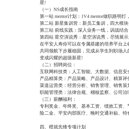
星!
（一）NS成长指南
第一站 mentor计划：1V4 mentor做职
第二站 新星集训营：新员工集训，四大模
第三站 前线实践：深入业务一线，训战结
第四站 星空演说秀：星空演说秀，尽情展
在平安人寿你可以在专属搭建的培养平台上收
共同领航下步履稳固，完成从学生到职场人
变成闪耀的超级新星!
（二）招聘岗位：
互联网科技类：人工智能、大数据、信息安
产品精算类：产品策略、产品设计、精算评
渠道运营类：经营分析、销售管理、销售策
职能管理类：法律合规、稽核监察、公司治
（三）薪酬福利：
专利奖金、年终奖、基本工资、绩效工资、
险二金、平安内部医疗、晚时交通补贴、特
四、橙就先锋专项计划