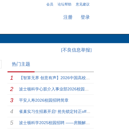
会员
论坛帮助
意见建议
注册
登录
[不良信息举报]
热门主题
【智算无界 创意有声】2026中国高校计算机大赛-人工智能...
波士顿科学心脏介入事业部2026校园招聘计划
平安人寿2026校园招聘简章
雀巢实习生招募开启! 抢先锁定转正offer！
波士顿科学2025校园招聘 ——房颤解决方案事业部